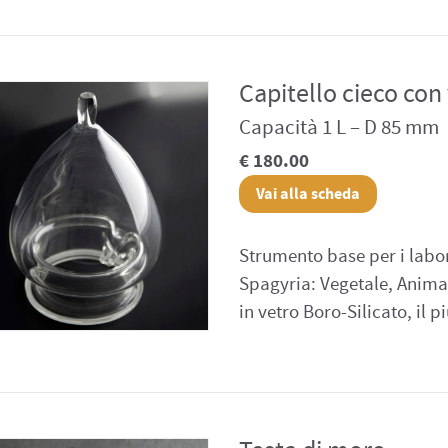
Capitello cieco con 
Capacità 1 L – D 85 mm
€ 180.00
Vai alla scheda
Strumento base per i labor
Spagyria: Vegetale, Animal
in vetro Boro-Silicato, il p