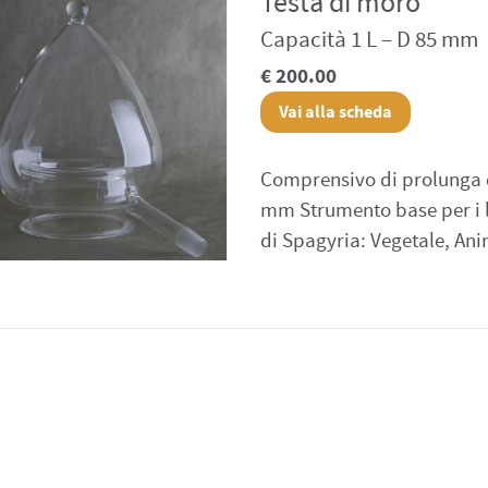
Testa di moro
Capacità 1 L – D 85 mm
€ 200.00
Vai alla scheda
Comprensivo di prolunga 
mm Strumento base per i l
di Spagyria: Vegetale, Ani