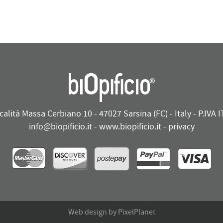
ocalità Massa Cerbiano 10 - 47027 Sarsina (FC) - Italy - P.IV
info@biopificio.it
-
www.biopificio.it
-
privacy
Web design by PixelPlanet