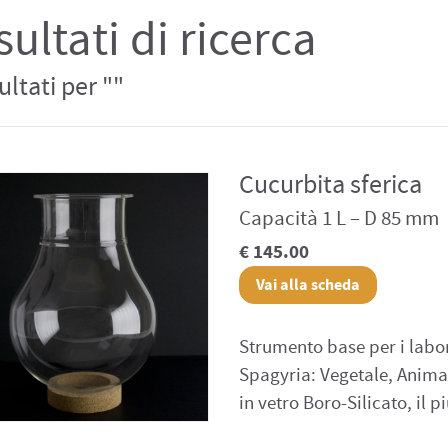
sultati di ricerca
sultati per ""
Cucurbita sferica
Capacità 1 L – D 85 mm
€ 145.00
Vai alla scheda
Strumento base per i labor
Spagyria: Vegetale, Animal
in vetro Boro-Silicato, il p