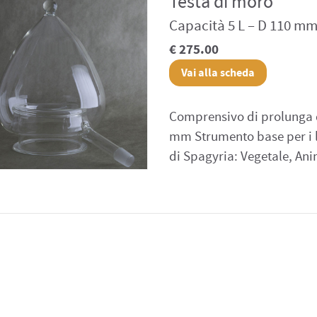
Testa di moro
Capacità 5 L – D 110 m
€ 275.00
Vai alla scheda
Comprensivo di prolunga 
mm Strumento base per i l
di Spagyria: Vegetale, Ani