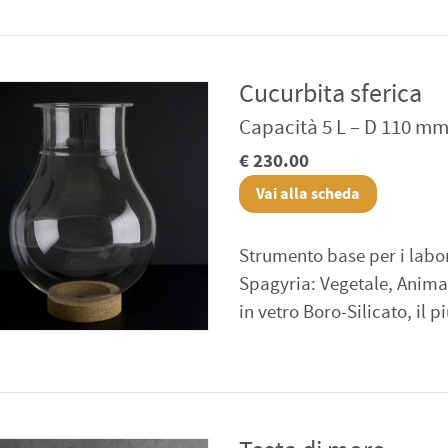
Cucurbita sferica
Capacità 5 L – D 110 m
€ 230.00
Vai alla scheda
Strumento base per i labor
Spagyria: Vegetale, Animal
in vetro Boro-Silicato, il p