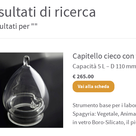
sultati di ricerca
sultati per ""
Capitello cieco con 
Capacità 5 L – D 110 m
€ 265.00
Vai alla scheda
Strumento base per i labor
Spagyria: Vegetale, Animal
in vetro Boro-Silicato, il p