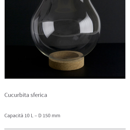
Cucurbita sferica
Capacità 10 L – D 150 mm