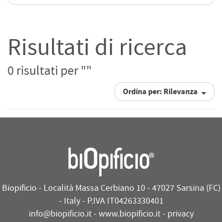
Risultati di ricerca
0 risultati per ""
Ordina per: Rilevanza
Biopificio - Località Massa Cerbiano 10 - 47027 Sarsina (FC)
- Italy - P.IVA IT04263330401
info@biopificio.it
-
www.biopificio.it
-
privacy