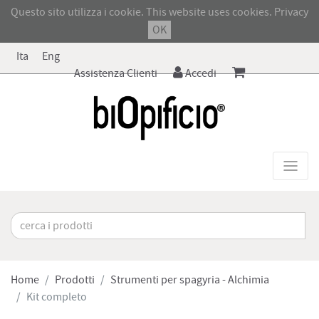
Questo sito utilizza i cookie. This website uses cookies.
Privacy
OK
Ita
Eng
Assistenza Clienti
Accedi
Home
Prodotti
Strumenti per spagyria - Alchimia
Kit completo