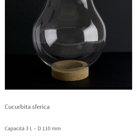
Cucurbita sferica
Capacità 3 L – D 110 mm