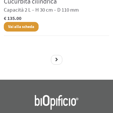
Cucurbita cilindrica
Capacità 2 L – H 30 cm – D 110 mm
€ 135.00
Vai alla scheda