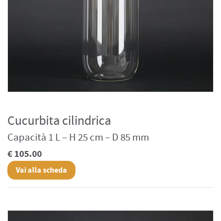
Cucurbita cilindrica
Capacità 1 L – H 25 cm – D 85 mm
€ 105.00
Vai alla scheda