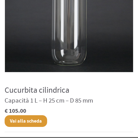
Cucurbita cilindrica
Capacità 1 L – H 25 cm – D 85 mm
€ 105.00
Vai alla scheda