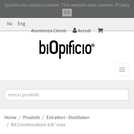
Questo sito utilizza i cookie. This website uses cookies.
Privacy
OK
Ita
Eng
Assistenza Clienti
Accedi
Home
Prodotti
Estrattori - Distillatori
Kit Condensatore 3/8” inox