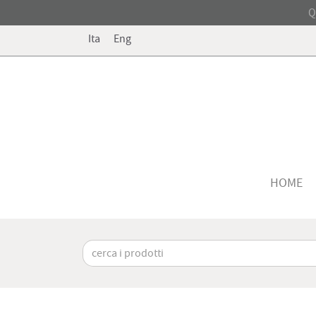
Q
Ita
Eng
HOME