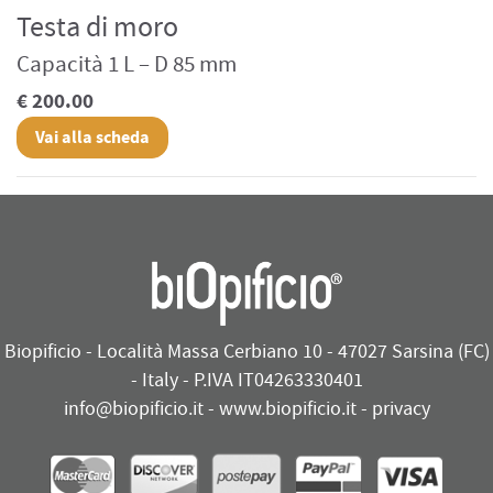
Testa di moro
Capacità 1 L – D 85 mm
€ 200.00
Vai alla scheda
Biopificio - Località Massa Cerbiano 10 - 47027 Sarsina (FC)
- Italy - P.IVA IT04263330401
info@biopificio.it
-
www.biopificio.it
-
privacy