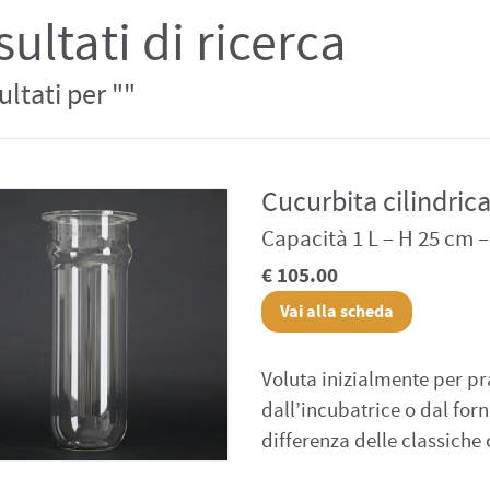
sultati di ricerca
sultati per ""
Cucurbita cilindric
Capacità 1 L – H 25 cm 
€ 105.00
Vai alla scheda
Voluta inizialmente per prat
dall’incubatrice o dal for
differenza delle classiche 