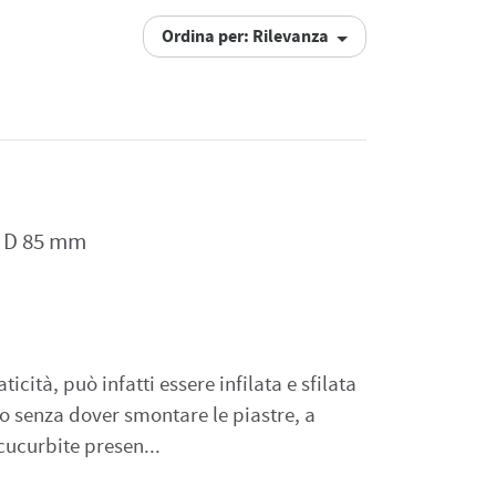
Ordina per: Rilevanza
a
– D 85 mm
icità, può infatti essere infilata e sfilata
no senza dover smontare le piastre, a
cucurbite presen...