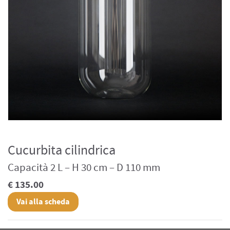
Cucurbita cilindrica
Capacità 2 L – H 30 cm – D 110 mm
€ 135.00
Vai alla scheda