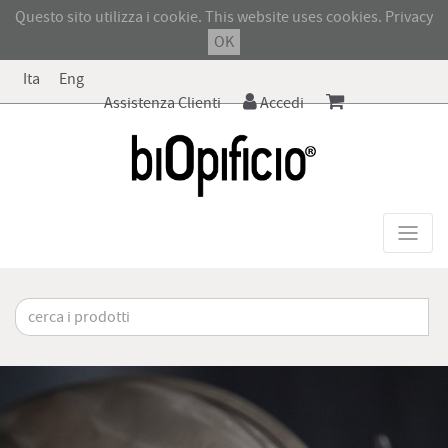
Questo sito utilizza i cookie. This website uses cookies.
Privacy
OK
Ita
Eng
Assistenza Clienti
Accedi