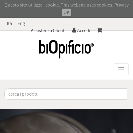
Questo sito utilizza i cookie. This website uses cookies.
Privacy
OK
Ita
Eng
Assistenza Clienti
Accedi