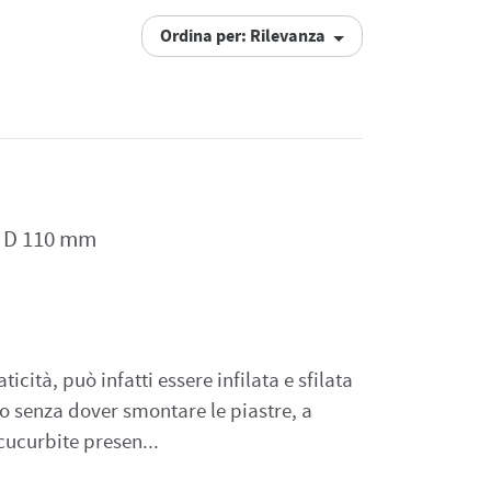
Ordina per: Rilevanza
a
– D 110 mm
icità, può infatti essere infilata e sfilata
no senza dover smontare le piastre, a
cucurbite presen...