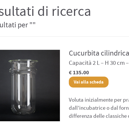
sultati di ricerca
sultati per ""
Cucurbita cilindric
Capacità 2 L – H 30 cm 
€ 135.00
Vai alla scheda
Voluta inizialmente per prat
dall’incubatrice o dal for
differenza delle classiche 