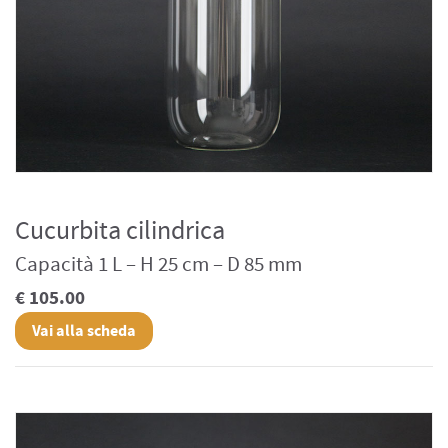
Cucurbita cilindrica
Capacità 1 L – H 25 cm – D 85 mm
€ 105.00
Vai alla scheda