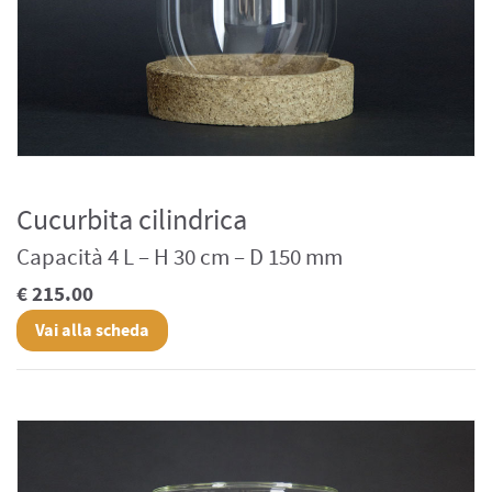
Cucurbita cilindrica
Capacità 4 L – H 30 cm – D 150 mm
€ 215.00
Vai alla scheda