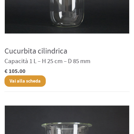
Cucurbita cilindrica
Capacità 1 L – H 25 cm – D 85 mm
€ 105.00
Vai alla scheda