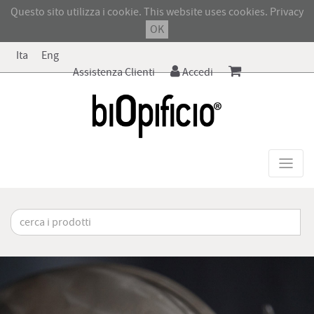
Questo sito utilizza i cookie. This website uses cookies.
Privacy
OK
Ita
Eng
Assistenza Clienti
Accedi