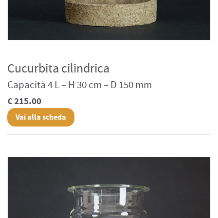
Cucurbita cilindrica
Capacità 4 L – H 30 cm – D 150 mm
€ 215.00
Vai alla scheda