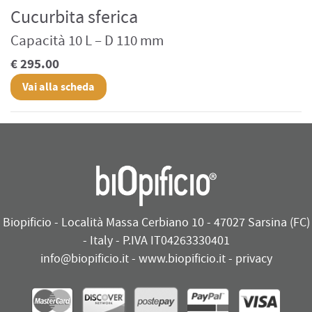
Cucurbita sferica
Capacità 10 L – D 110 mm
€ 295.00
Vai alla scheda
Biopificio - Località Massa Cerbiano 10 - 47027 Sarsina (FC)
- Italy - P.IVA IT04263330401
info@biopificio.it
-
www.biopificio.it
-
privacy