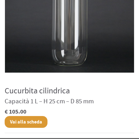
Cucurbita cilindrica
Capacità 1 L – H 25 cm – D 85 mm
€ 105.00
Vai alla scheda