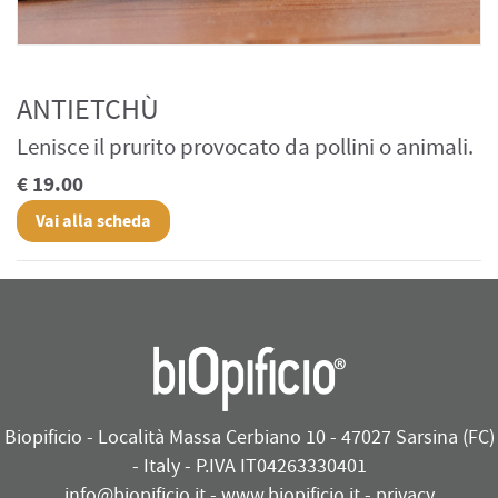
ANTIETCHÙ
Lenisce il prurito provocato da pollini o animali.
€ 19.00
Vai alla scheda
Biopificio - Località Massa Cerbiano 10 - 47027 Sarsina (FC)
- Italy - P.IVA IT04263330401
info@biopificio.it
-
www.biopificio.it
-
privacy